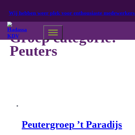
Ga naar hoofdinhoud
Ga naar voettekst
Wij hebben weer plek voor enthousiaste medewerkers
Groep categorie:
Peuters
Peutergroep ’t Paradijs