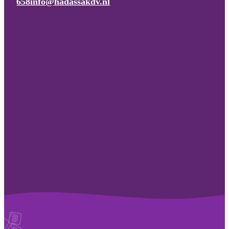
658
info@hadassakdv.nl