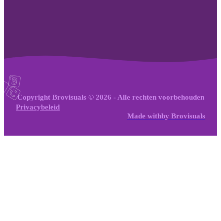
Copyright Brovisuals © 2026 - Alle rechten voorbehouden
Privacybeleid
Made with
by
Brovisuals