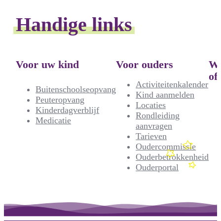
Handige links
Voor uw kind
Voor ouders
We
of
Activiteitenkalender
Buitenschoolseopvang
Kind aanmelden
Peuteropvang
Locaties
Kinderdagverblijf
Rondleiding
Medicatie
aanvragen
Tarieven
Oudercommissie
Ouderbetrokkenheid
Ouderportal