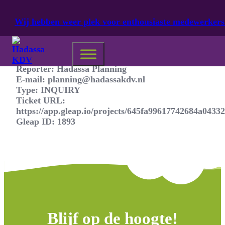
Ga naar hoofdinhoud
Ga naar voettekst
Wij hebben weer plek voor enthousiaste medewerkers
Reporter: Hadassa Planning
E-mail: planning@hadassakdv.nl
Type: INQUIRY
Ticket URL:
https://app.gleap.io/projects/645fa99617742
Gleap ID: 1893
Blijf op de hoogte!