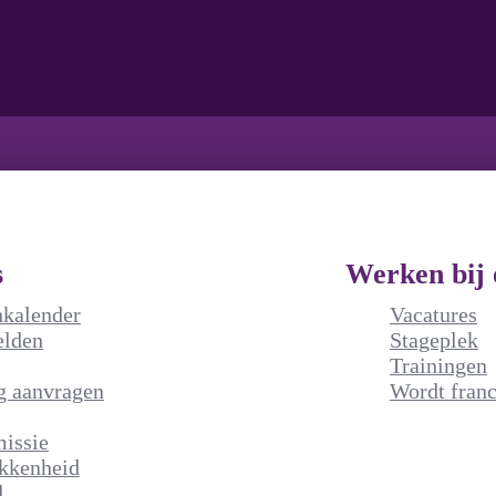
s
Werken bij 
nkalender
Vacatures
elden
Stageplek
Trainingen
g aanvragen
Wordt franc
issie
kkenheid
l