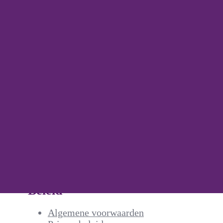
Voor uw kind
Voor ouders
Activiteitenkal
Buitenschoolseopvang
Kind aanmelde
Peuteropvang
Locaties
Kinderdagverblijf
Rondleiding aa
Medicatie
Tarieven
Oudercommissi
Ouderbetrokken
Ouderportal
Beleid
Algemene voorwaarden