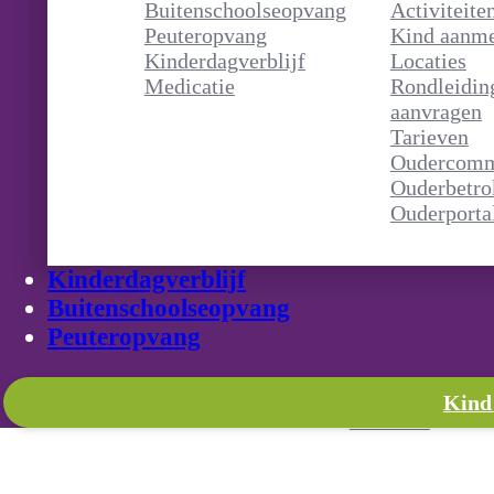
Buitenschoolseopvang
Activiteite
Peuteropvang
Kind aanm
Kinderdagverblijf
Locaties
Medicatie
Rondleidin
Werken bij of 
aanvragen
Tarieven
ender
Vacatures
Oudercomm
n
Stageplek
Ouderbetro
Trainingen
Ouderporta
nvragen
Wordt franchise
e
Kinderdagverblijf
heid
Buitenschoolseopvang
Contact
Peuteropvang
Contact
Veelgestelde vr
Kind
Klachten