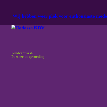
Ga naar hoofdinhoud
Ga naar voettekst
Wij hebben weer plek voor enthousiaste med
Kindcentra &
Partner in opvoeding
Ontvang inspirerend Hadassa nieuws!