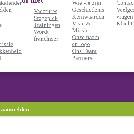
of met
nkalender
Wie we zijn
Contac
elden
Geschiedenis
Veelge
Vacatures
Kernwaarden
vragen
Stageplek
g
Visie &
Klacht
Trainingen
met
Over ons
Missie
Wordt
Onze naam
franchiser
Wie we zijn
issie
en logo
Geschiedenis
kkenheid
Ons Team
Kernwaarden
l
Partners
r
Visie & Missie
Onze naam en logo
Ons Team
Partners
agen
 aanmelden