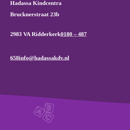
Hadassa Kindcentra
Brucknerstraat 23b
2983 VA Ridderkerk
0180 – 487
658
info@hadassakdv.nl