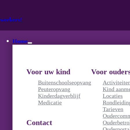
ewerkers!
Home
Voor uw kind
Voor ouder
Buitenschoolseopvang
Activiteite
Peuteropvang
Kind aanm
Kinderdagverblijf
Locaties
Medicatie
Rondleidin
Blijf op de hoogte!
Tarieven
Oudercomm
Contact
Ouderbetro
Ouderporta