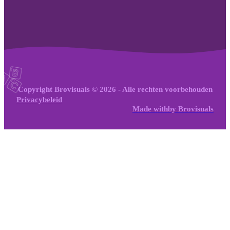
Copyright Brovisuals © 2026 - Alle rechten voorbehouden
Privacybeleid
Made with
by
Brovisuals