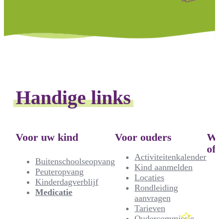
Handige links
Voor uw kind
Voor ouders
We
of
Activiteitenkalender
Buitenschoolseopvang
Kind aanmelden
Peuteropvang
Locaties
Kinderdagverblijf
Rondleiding
Medicatie
aanvragen
Tarieven
Oudercommissie