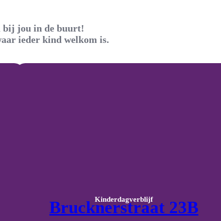
bij jou in de buurt!
waar ieder kind welkom is.
Kinderdagverblijf
Brucknerstraat 23B