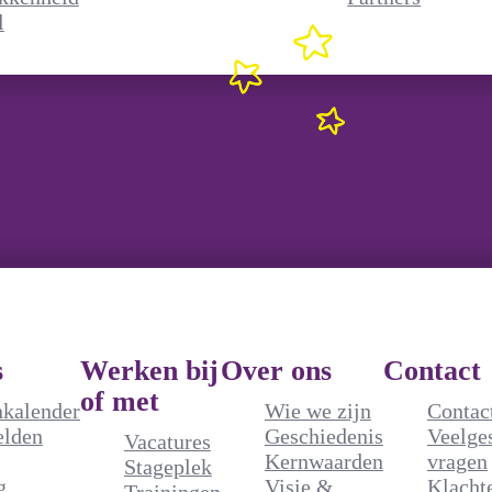
l
g
s
Werken bij
Over ons
Contact
of met
nkalender
Wie we zijn
Contac
elden
Geschiedenis
Veelge
Vacatures
Kernwaarden
vragen
Stageplek
g
Visie &
Klacht