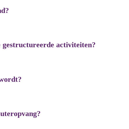
nd?
e gestructureerde activiteiten?
 wordt?
peuteropvang?