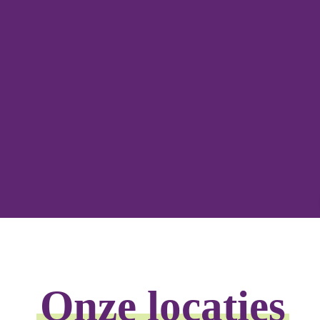
jaar, om hen spelenderwijs voor te bereiden o
Hadassa Kindcentra bieden we een veilige e
waarin peuters hun nieuwsgierigheid en vaa
ontwikkelen. Door middel van gestructureerde 
stimuleren we karakterontwikkeling, taalontw
interactie en motorische vaardigheden, altijd
tempo van elk kind. We gebruiken de Bijbel a
Onze locaties