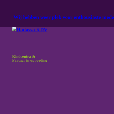
Ga naar hoofdinhoud
Ga naar voettekst
Wij hebben weer plek voor enthousiaste med
Kindcentra &
Partner in opvoeding