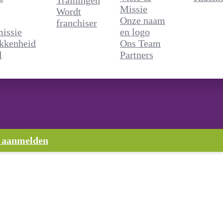
Trainingen
Missie
Wordt
Onze naam
franchiser
issie
en logo
kkenheid
Ons Team
l
Partners
 aanmelden