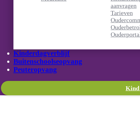
p de basisschool. Bij
aanvragen
n uitdagende omgeving
Tarieven
rdigheden kunnen
Oudercomm
activiteiten en vrij spel
Ouderbetro
ikkeling, sociale
Ouderporta
 met respect voor het
ls onze inspiratiebron.
Kinderdagverblijf
Buitenschoolseopvang
Peuteropvang
Kind