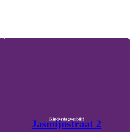
Kinderdagverblijf
Jasmijnstraat 2