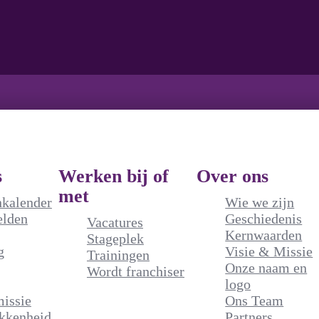
s
Werken bij of
Over ons
met
nkalender
Wie we zijn
elden
Geschiedenis
Vacatures
Kernwaarden
Stageplek
g
Visie & Missie
Trainingen
Onze naam en
Wordt franchiser
logo
issie
Ons Team
kkenheid
Partners