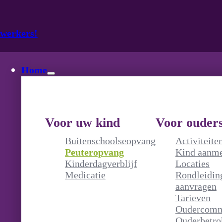
ewerkers!
Home
Voor uw kind
Voor ouder
Buitenschoolseopvang
Activiteite
Peuteropvang
Kind aanm
Kinderdagverblijf
Locaties
Medicatie
Rondleidin
aanvragen
Tarieven
Oudercomm
Ouderbetro