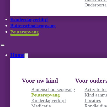
Ouderporta
Peuteropvan
Kinderdagverblijf
Buitenschoolseopvang
Peuteropvang
Home
Peuteropvang
Home
Voor uw kind
Voor ouder
Buitenschoolseopvang
Activiteite
Peuteropvang
Kind aanm
Kinderdagverblijf
Locaties
 kinderen van 2 tot 4
Medicatie
Rondleidin