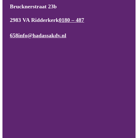
Brucknerstraat 23b
2983 VA Ridderkerk
0180 – 487
658
info@hadassakdv.nl