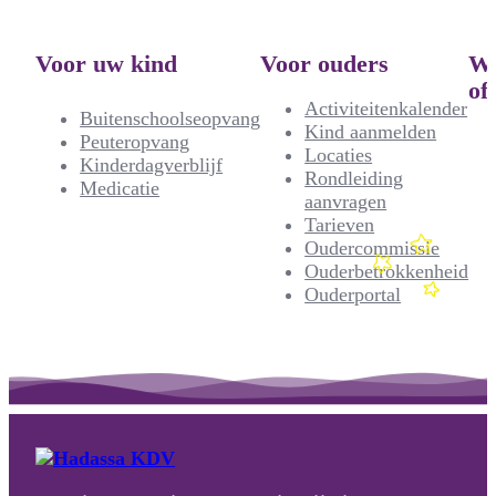
Voor uw kind
Voor ouders
We
of
Activiteitenkalender
Buitenschoolseopvang
Kind aanmelden
Peuteropvang
Locaties
Kinderdagverblijf
Rondleiding
Medicatie
aanvragen
Tarieven
Oudercommissie
Ouderbetrokkenheid
Ouderportal