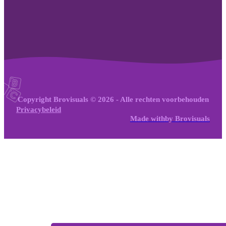
Copyright Brovisuals © 2026 - Alle rechten voorbehouden
Privacybeleid
Made with
by
Brovisuals