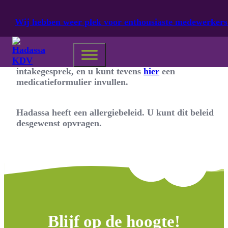
Ga naar hoofdinhoud
Ga naar voettekst
Wij hebben weer plek voor enthousiaste medewerkers
Ja, we houden rekening met alle dieetwensen en
allergieën. Deze worden besproken tijdens het
intakegesprek, en u kunt tevens
hier
een
medicatieformulier invullen.
Hadassa heeft een allergiebeleid. U kunt dit beleid
desgewenst opvragen.
Blijf op de hoogte!