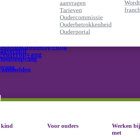
Wordt
aanvragen
Oudercommissie
franch
Tarieven
Ouderbetrokkenheid
Oudercommissie
Ouderportal
Ouderbetrokkenheid
Ouderportal
Kinderdagverblijf
Buitenschoolseopvang
agverblijf
Peuteropvang
choolseopvang
pvang
 aanmelden
 kind
Voor ouders
Werken bij
Inschrijven
met