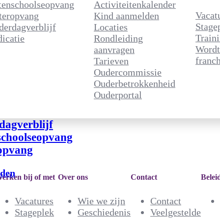
tenschoolseopvang
Activiteitenkalender
Vacat
teropvang
Kind aanmelden
Stage
derdagverblijf
Locaties
Train
icatie
Rondleiding
Wordt
aanvragen
franch
Tarieven
Oudercommissie
Ouderbetrokkenheid
Ouderportal
dagverblijf
schoolseopvang
opvang
lden
erken bij of met
Over ons
Contact
Belei
Vacatures
Wie we zijn
Contact
Stageplek
Geschiedenis
Veelgestelde