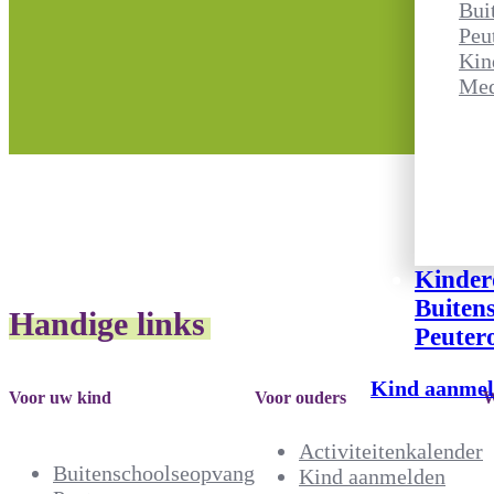
Bui
Peu
Kin
Med
Kinder
Buiten
Handige links
Peuter
Kind aanme
Voor uw kind
Voor ouders
W
Activiteitenkalender
Buitenschoolseopvang
Kind aanmelden