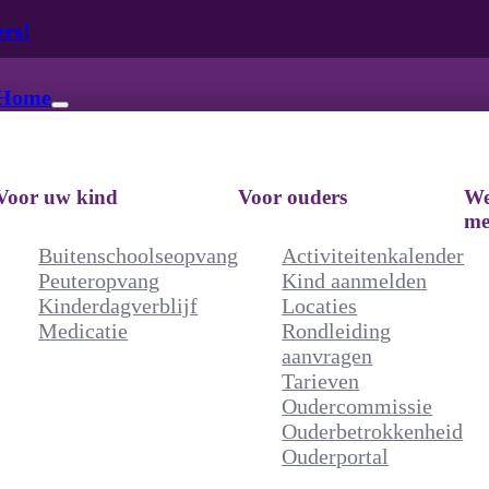
ers!
irectie
Home
Voor uw kind
Voor ouders
We
me
Buitenschoolseopvang
Activiteitenkalender
Peuteropvang
Kind aanmelden
Kinderdagverblijf
Locaties
Medicatie
Rondleiding
aanvragen
Tarieven
Oudercommissie
Ouderbetrokkenheid
Ouderportal