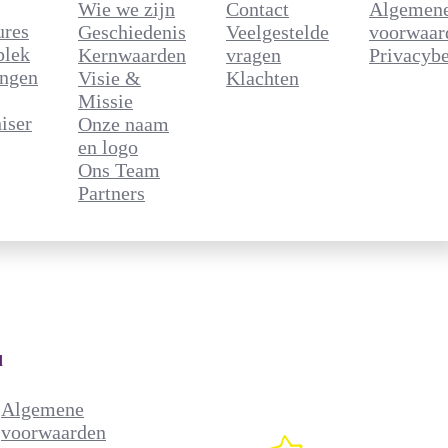
Wie we zijn
Contact
Algemen
ures
Geschiedenis
Veelgestelde
voorwaar
plek
Kernwaarden
vragen
Privacybe
ingen
Visie &
Klachten
Missie
iser
Onze naam
en logo
Ons Team
Partners
d
Algemene
voorwaarden