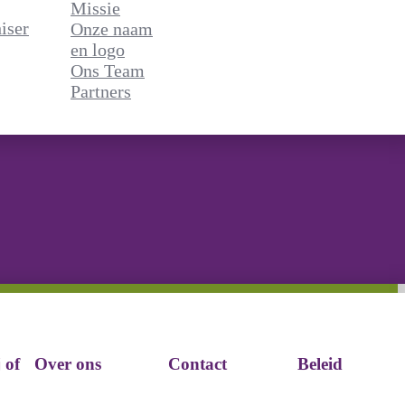
Missie
en logo
iser
Onze naam
Ons Team
en logo
Partners
Ons Team
Partners
 of
Over ons
Contact
Beleid