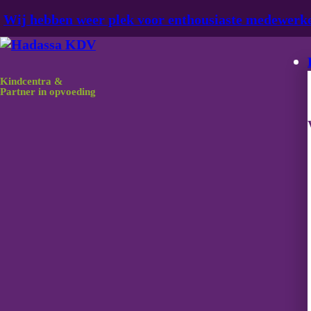
Ga naar hoofdinhoud
Ga naar voettekst
Wij hebben weer plek voor enthousiaste medewerk
Medewerker Categorie:
D
Kindcentra &
Partner in opvoeding
Onderdeel van Bloei!
Management bv