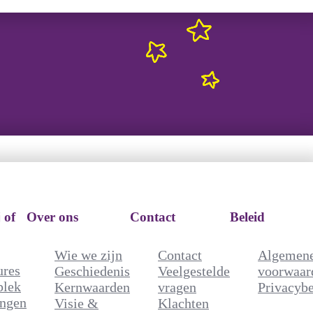
rken bij of
Over ons
Contact
Beleid
t
 of
Over ons
Contact
Beleid
Wie we zijn
Contact
A
Vacatures
Geschiedenis
Veelgestelde
v
Wie we zijn
Contact
Algemen
Stageplek
Kernwaarden
vragen
P
ures
Geschiedenis
Veelgestelde
voorwaar
Trainingen
Visie &
Klachten
plek
Kernwaarden
vragen
Privacybe
Wordt
Missie
ingen
Visie &
Klachten
franchiser
Onze naam