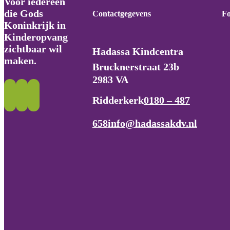
Voor iedereen
die Gods
Contactgegevens
Fo
Koninkrijk in
Kinderopvang
zichtbaar wil
Hadassa Kindcentra
maken.
Brucknerstraat 23b
2983 VA
Ridderkerk
0180 – 487
658
info@hadassakdv.nl