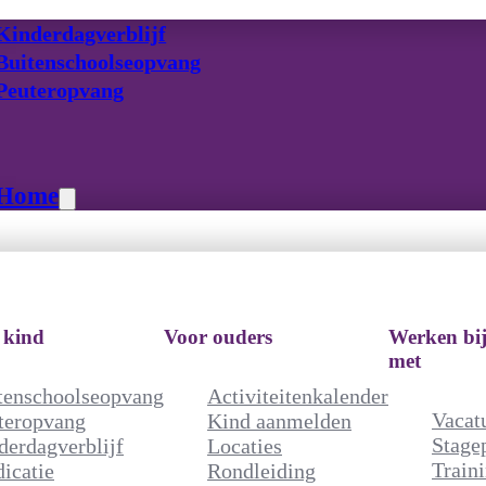
Kinderdagverblijf
Buitenschoolseopvang
Peuteropvang
Home
Voor uw kind
Voor ouders
We
me
 kind
Voor ouders
Werken bij
Buitenschoolseopvang
Activiteitenkalender
met
Peuteropvang
Kind aanmelden
tenschoolseopvang
Activiteitenkalender
Kinderdagverblijf
Locaties
Vacat
teropvang
Kind aanmelden
Medicatie
Rondleiding
Stage
derdagverblijf
Locaties
aanvragen
Train
icatie
Rondleiding
Tarieven