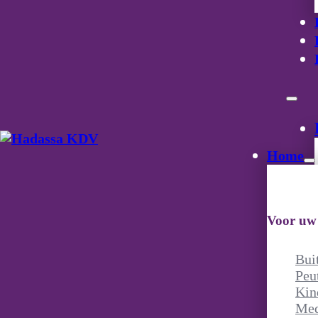
Home
Voor uw
Bui
Peu
Kin
Med