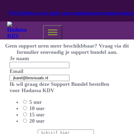
Ga naar hoofdinhoud
Ga naar voettekst
Wij hebben weer plek voor enthousiaste medewerkers
Geen Support Bundel aanwezig
Geen support uren meer beschikbbaar? Vraag via dit
formulier eenvoudig je support bundel aan.
Je naam
Email
Ik wil graag deze Support Bundel bestellen
voor Hadassa KDV
5 uur
10 uur
15 uur
20 uur