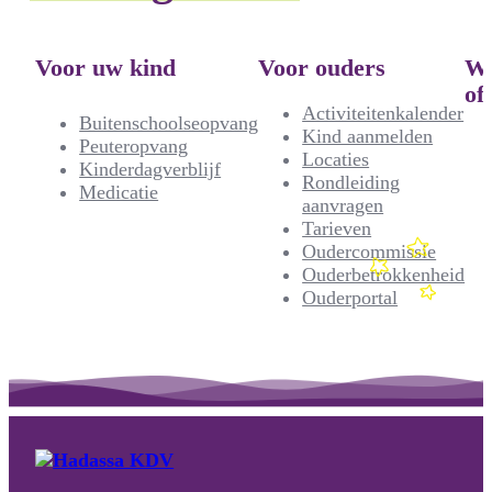
Voor uw kind
Voor ouders
We
of
Activiteitenkalender
Buitenschoolseopvang
Kind aanmelden
Peuteropvang
Locaties
Kinderdagverblijf
Rondleiding
Medicatie
aanvragen
Tarieven
Oudercommissie
Ouderbetrokkenheid
Ouderportal