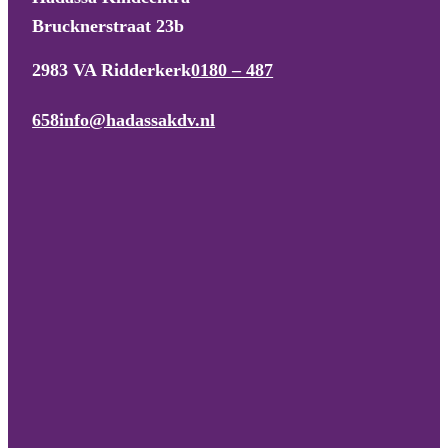
Brucknerstraat 23b
2983 VA Ridderkerk
0180 – 487
658
info@hadassakdv.nl